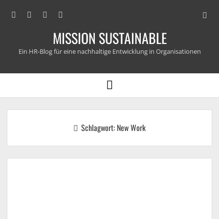
Open
facebook
linkedin
email
xing
searc
MISSION SUSTAINABLE
bar
Ein HR-Blog für eine nachhaltige Entwicklung in Organisationen
open
menu
Schlagwort:
New Work