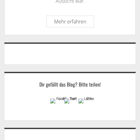
Aussicht war.
New
Mehr erfahren
Work
&
Das
Sidebar
Geheimnis
der
Motivation
Dir gefällt das Blog? Bitte teilen!