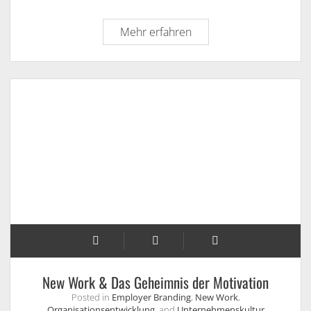
Bereit
Mehr erfahren
für
die
Zukunft?
Megatrends
meet
People
&
Culture
New Work & Das Geheimnis der Motivation
Posted in
Employer Branding
,
New Work
,
Organisationsentwicklung
, and
Unternehmenskultur