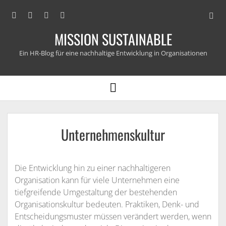
Open
facebook
linkedin
email
xing
searc
MISSION SUSTAINABLE
bar
Ein HR-Blog für eine nachhaltige Entwicklung in Organisationen
open
menu
Unternehmenskultur
Die Entwicklung hin zu einer nachhaltigeren
Organisation kann für viele Unternehmen eine
tiefgreifende Umgestaltung der bestehenden
Organisationskultur bedeuten. Praktiken, Denk- und
Entscheidungsmuster müssen verändert werden, wenn