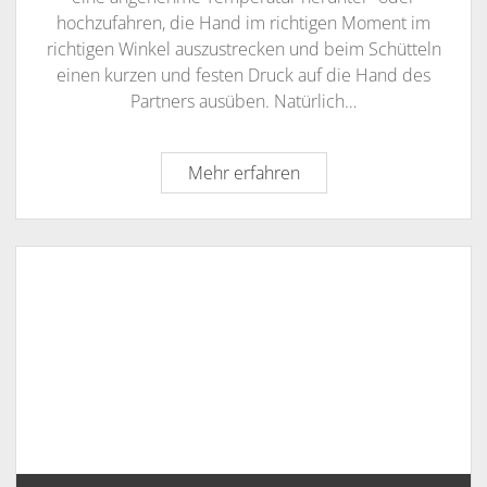
hochzufahren, die Hand im richtigen Moment im
richtigen Winkel auszustrecken und beim Schütteln
einen kurzen und festen Druck auf die Hand des
Partners ausüben. Natürlich…
Corporate
Mehr erfahren
Culture:
Wie
tickt
ihr
wirklich?
Ein
Leitfaden
zur
Analyse
von
Unternehmenskulturen