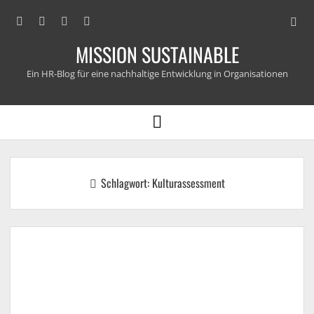
Open
facebook
linkedin
email
xing
searc
MISSION SUSTAINABLE
bar
Ein HR-Blog für eine nachhaltige Entwicklung in Organisationen
open
menu
Schlagwort:
Kulturassessment