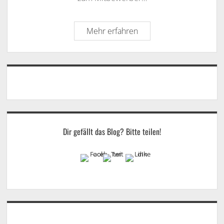
Unternehmenskultur
Mehr erfahren
in
Prozent.
Wie
Sidebar
messbar
ist
der
“weiche”
Faktor?
Dir gefällt das Blog? Bitte teilen!